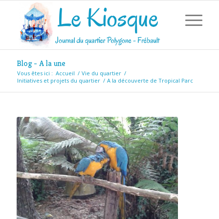
Blog - A la une
Vous êtes ici :
Accueil
/
Vie du quartier
/
Initiatives et projets du quartier
/
A la découverte de Tropical Parc