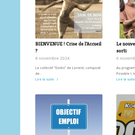
BIENVENUE ! Crise de l’Accueil
Le nouvea
?
sorti
8 novembre 2024
6 novemb
Le collectif "Exilés" de Lorient, composé
Au program
de…
Possible !,
Lire la suite
Lire la suite