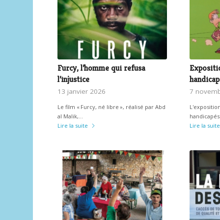
Furcy, l’homme qui refusa
Expositio
l’injustice
handicap
13 janvier 2026
7 novemb
Le film « Furcy, né libre », réalisé par Abd
L'exposition
al Malik,…
handicapés
Lire la suite
Lire la suite