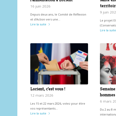
territoir
16 juin 2026
9 juin 20
Depuis deux ans, le Comité de Réflexion
et d'Action vers une…
Le projet 
Lire la suite
(Conservato
Lire la suite
Lorient, c’est vous !
Semaine 
hommes
12 mars 2026
6 mars 2
Les 15 et 22 mars 2026, votez pour élire
vos représentants…
Du 2 au 8 m
Lire la suite
internation