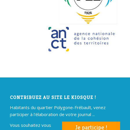
CONTRIBUEZ AU SITE LE KIOSQUE !
Habitants du quartier Polygone-Frébault, venez
participer à l'élaboration de votre journal ...
Vous souhaitez vous
Je participe !