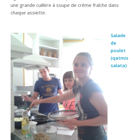
une grande cuillère à soupe de crème fraîche dans
chaque assiette.
Salade
de
poulet
(qatmis
salata)