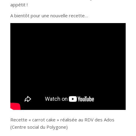
appétit !
A bientôt pour une nouvelle recette…
Recette « carrot cake » réalisée au RDV des Ados
(Centre social du Polygone)