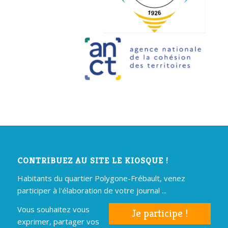
CONTRIBUEZ AU SITE LE KIOSQUE !
Habitants du quartier Polygone-Frébault, venez
participer à l'élaboration de votre journal ...
Vous souhaitez vous
Je participe !
exprimer, partager vos