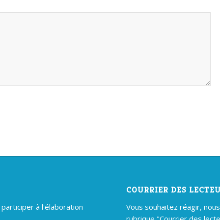
COURRIER DES LECTE
articiper à l'élaboration
Vous souhaitez réagir, nous é
rubrique "Courrier des lecte