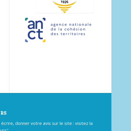
URS
crire, donner votre avis sur le site : visitez la
urs".