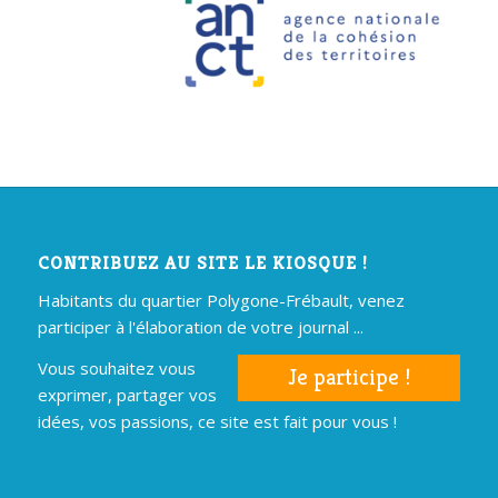
CONTRIBUEZ AU SITE LE KIOSQUE !
Habitants du quartier Polygone-Frébault, venez
participer à l'élaboration de votre journal ...
Vous souhaitez vous
Je participe !
exprimer, partager vos
idées, vos passions, ce site est fait pour vous !