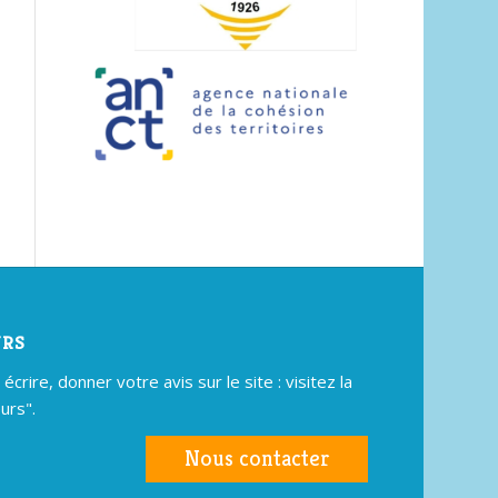
URS
crire, donner votre avis sur le site : visitez la
urs".
Nous contacter