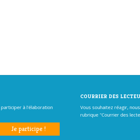
COURRIER DES LECTE
articiper à l'élaboration
Vous souhaitez réagir, nous é
rubrique "Courrier des lecte
Je participe !