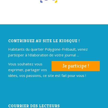
CONTRIBUEZ AU SITE LE KIOSQUE !
Habitants du quartier Polygone-Frébault, venez
participer à l'élaboration de votre journal ...
Vous souhaitez vous
Je participe !
exprimer, partager vos
idées, vos passions, ce site est fait pour vous !
COURRIER DES LECTEURS