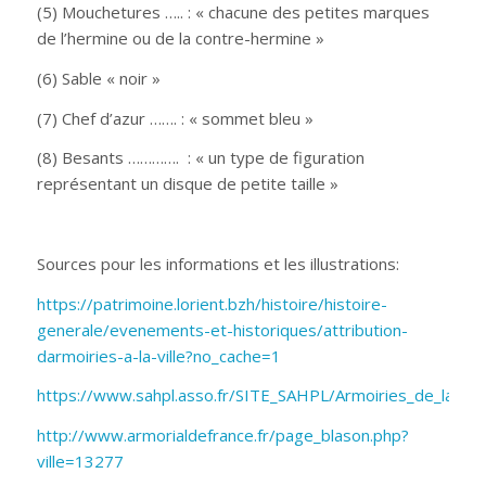
(5) Mouchetures ….. : « chacune des petites marques
de l’hermine ou de la contre-hermine »
(6) Sable « noir »
(7) Chef d’azur ……. : « sommet bleu »
(8) Besants …………. : « un type de figuration
représentant un disque de petite taille »
Sources pour les informations et les illustrations:
https://patrimoine.lorient.bzh/histoire/histoire-
generale/evenements-et-historiques/attribution-
darmoiries-a-la-ville?no_cache=1
https://www.sahpl.asso.fr/SITE_SAHPL/Armoiries_de_la_vill
http://www.armorialdefrance.fr/page_blason.php?
ville=13277