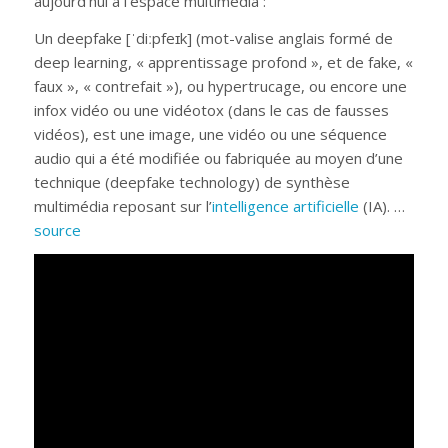
aujourd’hui à l’espace multimédia :
Un deepfake [ˈdiːpfeɪk] (mot-valise anglais formé de
deep learning, « apprentissage profond », et de fake, «
faux », « contrefait »), ou hypertrucage, ou encore une
infox vidéo ou une vidéotox (dans le cas de fausses
vidéos), est une image, une vidéo ou une séquence
audio qui a été modifiée ou fabriquée au moyen d’une
technique (
deepfake technology
) de synthèse
multimédia reposant sur l’
intelligence artificielle
(IA). …
source