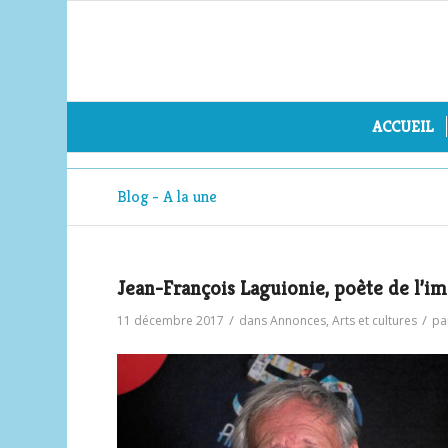
ACCUEIL
Blog - A la une
Jean-François Laguionie, poète de l’i
/
/
11 décembre 2017
dans
Annonces
,
Arts et cultures
pa