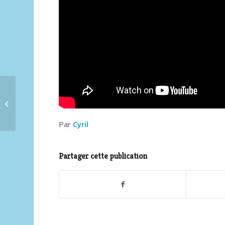
La mer vue par Patrick
Guigueno
Par
Cyril
Partager cette publication