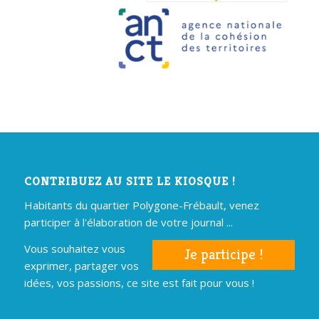
CONTRIBUEZ AU SITE LE KIOSQUE !
Habitants du quartier Polygone-Frébault, venez
participer à l'élaboration de votre journal ...
Vous souhaitez vous
Je participe !
exprimer, partager vos
idées, vos passions, ce site est fait pour vous !