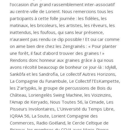
l’occasion d’un grand rassemblement inter-associatif
au centre-ville de Lorient. Nous remercions tous les
participants à cette folle journée : les fidèles, les
matinaux, les bricoleurs, les artistes, les rêveurs, les
inattendus, les foufous, qui sans leur présence,
n’auraient pas rendu ce clip possible ! Et oui car comme
on aime bien dire chez les Zengrainés : « Pour planter
une forêt, il faut d’abord trouver des graines ! »
Rendons donc honneur aux graines grâce à qui nous
avons récolté beaucoup de bonheur ce jour-là : Idykill,
Sankôfa et les Sandrofia, Le collectif Autres Horizons,
La Compagnie du Funambule, Le Collectif l’EsKampette,
les Z’artypiks, le groupe de percussions de Bois du
Château, Loriengelès Swing Machine, les Voizinzins,
l’Amap de Keryado, Nous Toutes 56, la Cimade, Les
Pisseurs Involontaires, L’Université du Temps Libre,
IQRAA 56, La Soute, Lorient Compagnie des
Commerces, Radio Goéland, le Cercle Celtique de
Brizeux, les membres du CCVA avec Marie-Pierre,