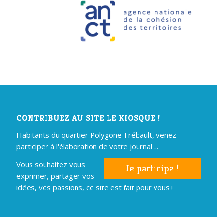
CONTRIBUEZ AU SITE LE KIOSQUE !
Habitants du quartier Polygone-Frébault, venez
participer à l'élaboration de votre journal ...
Vous souhaitez vous
Je participe !
exprimer, partager vos
idées, vos passions, ce site est fait pour vous !