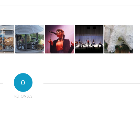
0
RÉPONSES