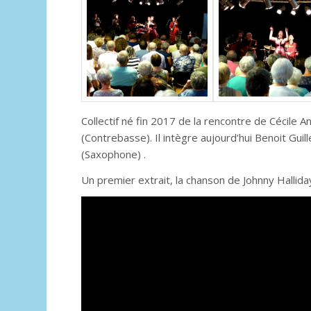
Collectif né fin 2017 de la rencontre de Cécile 
(Contrebasse). Il intègre aujourd’hui Benoit Gui
(Saxophone) .
Un premier extrait, la chanson de Johnny Halliday