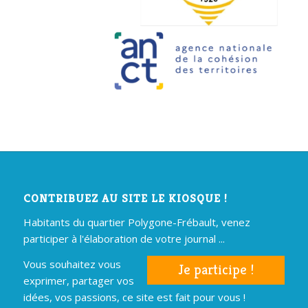
CONTRIBUEZ AU SITE LE KIOSQUE !
Habitants du quartier Polygone-Frébault, venez
participer à l'élaboration de votre journal ...
Vous souhaitez vous
Je participe !
exprimer, partager vos
idées, vos passions, ce site est fait pour vous !