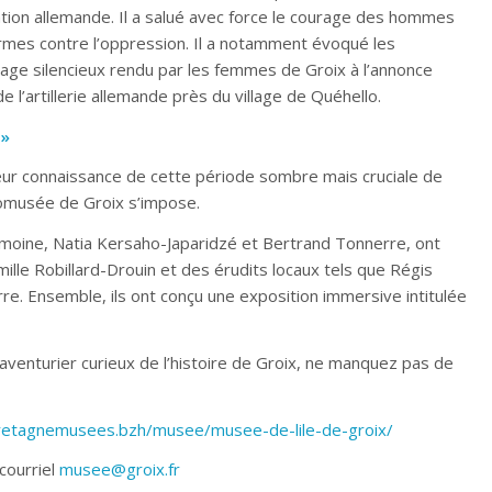
upation allemande. Il a salué avec force le courage des hommes
rmes contre l’oppression. Il a notamment évoqué les
ge silencieux rendu par les femmes de Groix à l’annonce
e l’artillerie allemande près du village de Quéhello.
 »
leur connaissance de cette période sombre mais cruciale de
écomusée de Groix s’impose.
rimoine, Natia Kersaho-Japaridzé et Bertrand Tonnerre, ont
mille Robillard-Drouin et des érudits locaux tels que Régis
re. Ensemble, ils ont conçu une exposition immersive intitulée
 aventurier curieux de l’histoire de Groix, ne manquez pas de
bretagnemusees.bzh/musee/musee-de-lile-de-groix/
courriel
musee@groix.fr