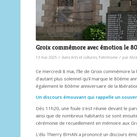
Groix commémore avec émotion le 80è
/
/
13 mai 2025
dans
Arts et cultures
,
Patrimoine
par
Alic
Ce mercredi 8 mai, l’île de Groix commémore l
d’autant plus solennel qu’il marque le 80ème ann
également le 80ème anniversaire de la libératio
Un discours émouvant qui rappelle un souven
Dès 11h20, une foule s’est réunie devant le parvi
ainsi que de nombreux habitants se sont ensui
cérémonie de recueillement en mémoire aux Grois
L’élu Thierry BIHAN a prononcé un discours émo