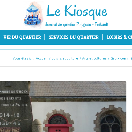
VIE DU QUARTIER
SERVICES DU QUARTIER
LOISIRS & 
Vous êtes ici :
Accueil
/
Loisirs et culture
/
Arts et cultures
/
Groix commém