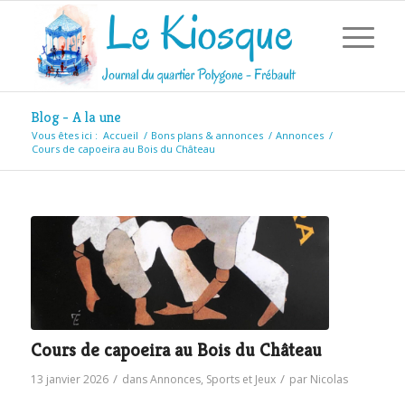
Blog - A la une
Vous êtes ici :
Accueil
/
Bons plans & annonces
/
Annonces
/
Cours de capoeira au Bois du Château
Cours de capoeira au Bois du Château
/
/
13 janvier 2026
dans
Annonces
,
Sports et Jeux
par
Nicolas