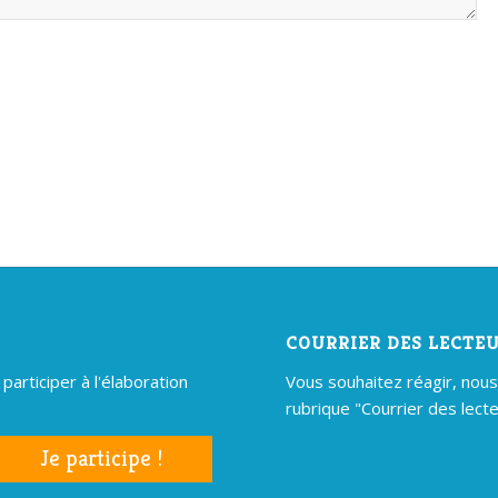
COURRIER DES LECTE
articiper à l'élaboration
Vous souhaitez réagir, nous é
rubrique "Courrier des lecte
Je participe !