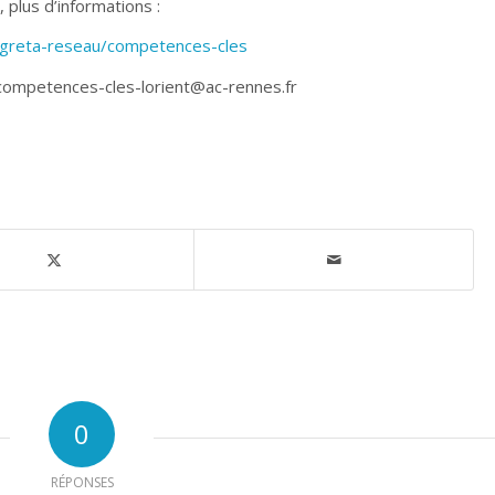
 plus d’informations :
b/greta-reseau/competences-cles
 competences-cles-lorient@ac-rennes.fr
0
RÉPONSES