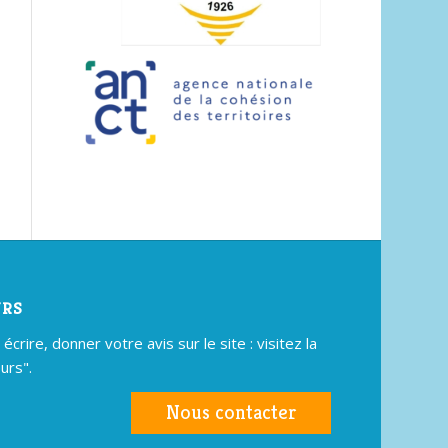
URS
crire, donner votre avis sur le site : visitez la
urs".
Nous contacter