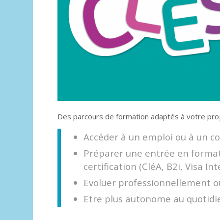
Des parcours de formation adaptés à votre proj
Accéder à un emploi ou à un c
Préparer une entrée en format
certification (CléA, B2i, Visa In
Evoluer professionnellement ou
Etre plus autonome au quotidi