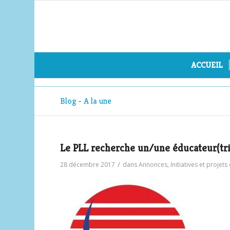
ACCUEIL
Blog - A la une
Le PLL recherche un/une éducateur(tric
/
28 décembre 2017
dans
Annonces
,
Initiatives et projets