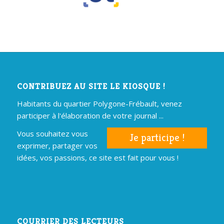
CONTRIBUEZ AU SITE LE KIOSQUE !
Habitants du quartier Polygone-Frébault, venez
participer à l'élaboration de votre journal ...
Vous souhaitez vous
Je participe !
exprimer, partager vos
idées, vos passions, ce site est fait pour vous !
COURRIER DES LECTEURS