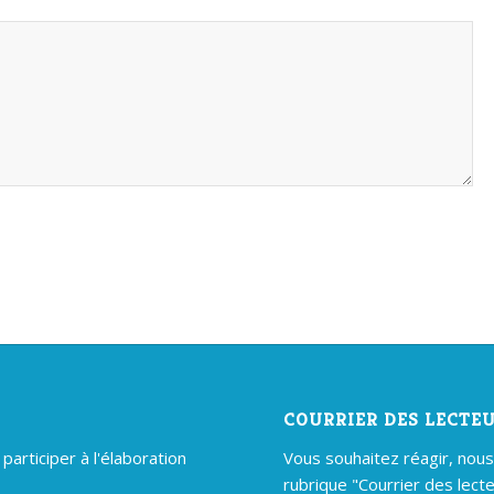
COURRIER DES LECTE
articiper à l'élaboration
Vous souhaitez réagir, nous é
rubrique "Courrier des lecte