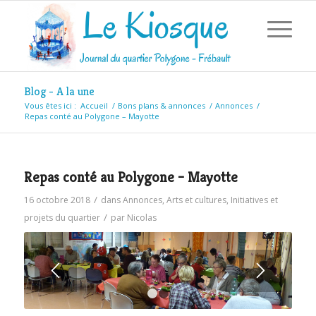
Blog - A la une
Vous êtes ici :
Accueil
/
Bons plans & annonces
/
Annonces
/
Repas conté au Polygone – Mayotte
Repas conté au Polygone – Mayotte
/
16 octobre 2018
dans
Annonces
,
Arts et cultures
,
Initiatives et
/
projets du quartier
par
Nicolas
1
2