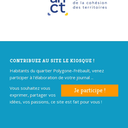
CONTRIBUEZ AU SITE LE KIOSQUE !
Habitants du quartier Polygone-Frébault, venez
participer à l'élaboration de votre journal ...
Vous souhaitez vous
Je participe !
exprimer, partager vos
idées, vos passions, ce site est fait pour vous !