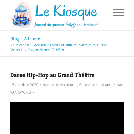
Blog - A la une
Vous êtes ici :
Accueil
/
Loisirs et culture
/
Arts et cultures
/
Danse Hip-Hop au Grand Théâtre
Danse Hip-Hop au Grand Théâtre
/
/
15 octobre 2020
dans
Arts et cultures
,
Paroles d'habitants
par
VAN DYCK Erik