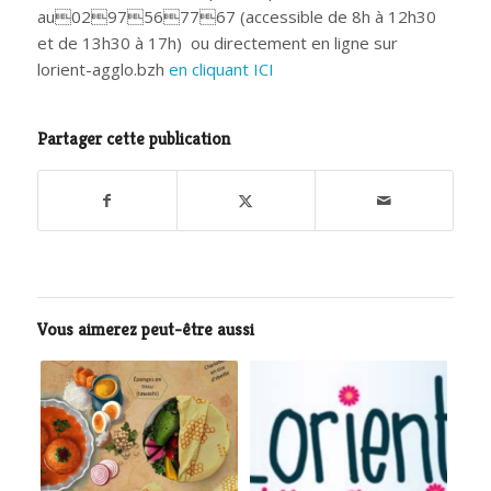
au

02

97

56

77

67
(accessible de 8h à 12h30
et de 13h30 à 17h)
ou directement en ligne sur
lorient-agglo.bzh
en cliquant ICI
Partager cette publication
Vous aimerez peut-être aussi