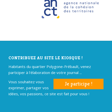
CONTRIBUEZ AU SITE LE KIOSQUE !
Habitants du quartier Polygone-Frébault, venez
participer à l'élaboration de votre journal ...
Vous souhaitez vous
Je participe !
exprimer, partager vos
idées, vos passions, ce site est fait pour vous !