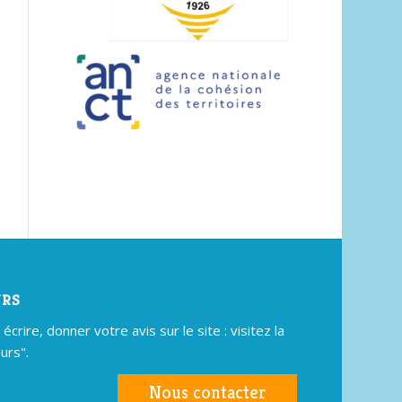
URS
crire, donner votre avis sur le site : visitez la
urs".
Nous contacter