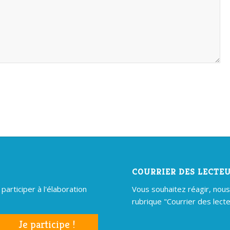
COURRIER DES LECTE
articiper à l'élaboration
Vous souhaitez réagir, nous é
rubrique "Courrier des lecte
Je participe !