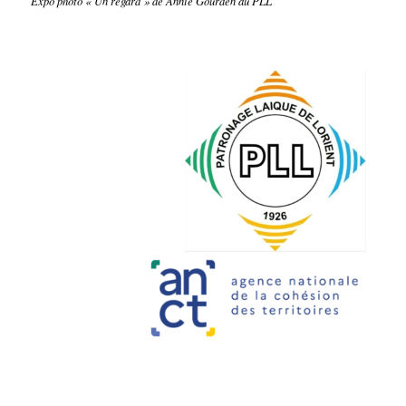
Expo photo « Un regard » de Annie Gourden au PLL