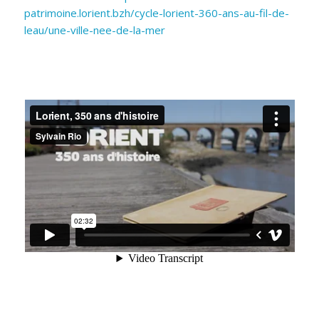
patrimoine.lorient.bzh/cycle-lorient-360-ans-au-fil-de-
leau/une-ville-nee-de-la-mer