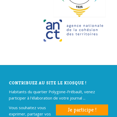
CONTRIBUEZ AU SITE LE KIOSQUE !
Habitants du quartier Polygone-Frébault, venez
participer à l'élaboration de votre journal ...
Vous souhaitez vous
Je participe !
exprimer, partager vos