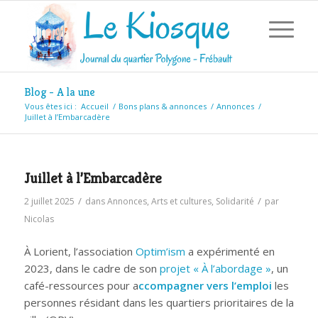
Blog - A la une
Vous êtes ici :
Accueil
/
Bons plans & annonces
/
Annonces
/
Juillet à l’Embarcadère
Juillet à l’Embarcadère
/
/
2 juillet 2025
dans
Annonces
,
Arts et cultures
,
Solidarité
par
Nicolas
À Lorient, l’association
Optim’ism
a expérimenté en
2023, dans le cadre de son
projet « À l’abordage »
, un
café-ressources pour a
ccompagner vers l’emploi
les
personnes résidant dans les quartiers prioritaires de la