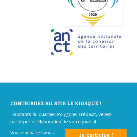
CONTRIBUEZ AU SITE LE KIOSQUE !
Habitants du quartier Polygone-Frébault, venez
participer à l'élaboration de votre journal ...
Vous souhaitez vous
Je participe !