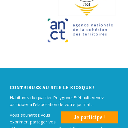
CONTRIBUEZ AU SITE LE KIOSQUE !
Habitants du quartier Polygone-Frébault, venez
participer à l'élaboration de votre journal ...
Vous souhaitez vous
Je participe !
exprimer, partager vos