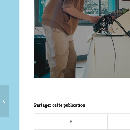
Les 40 ans du WSA,
club & école de Surf et
Partager cette publication
Skate