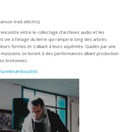
hanson trad-electro)
rencontre entre le collectage d’archives audio et les
 vie à l’image du lierre qui rampe le long des arbres
eurs formes et s’alliant
à leurs aspérités. Guidés par une
musiciens se livrent à des p
erformances alliant production
les bretonnes.
lturelles#riboul360