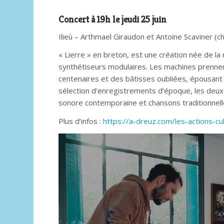
Concert à 19h le jeudi 25 juin
I
lieù
– Arthmael
Giraudon et Antoine Scavine
r (c
« Lierre » en breton, est une création née de la 
synthétiseurs modulaires. Les machines prennent
centenaires et des bâtisses oubliées, épousant l
sélection d’enregistreme
nts d’époque,
les deux 
sonore contemporaine et chansons traditionnel
Plus d’infos :
https://a-dreuz.com/les-actions-cu