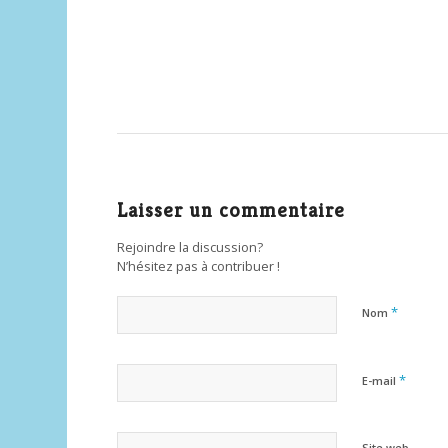
Laisser un commentaire
Rejoindre la discussion?
N’hésitez pas à contribuer !
*
Nom
*
E-mail
Site web