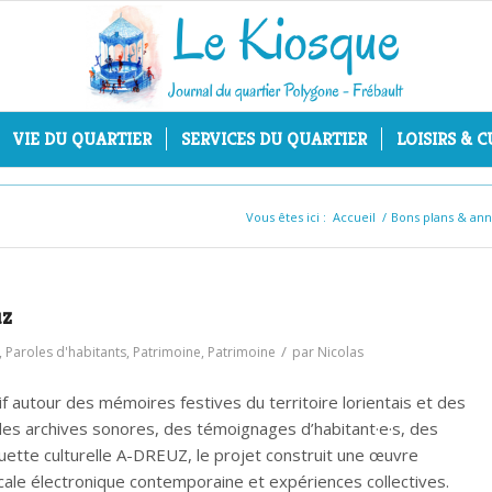
VIE DU QUARTIER
SERVICES DU QUARTIER
LOISIRS & 
Vous êtes ici :
Accueil
/
Bons plans & an
uz
/
,
Paroles d'habitants
,
Patrimoine
,
Patrimoine
par
Nicolas
tif autour des mémoires festives du territoire lorientais et des
es archives sonores, des témoignages d’habitant·e·s, des
uette culturelle A-DREUZ, le projet construit une œuvre
ale électronique contemporaine et expériences collectives.