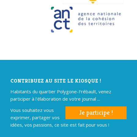
CONTRIBUEZ AU SITE LE KIOSQUE !
Habitants du quartier Polygone-Frébault, venez
participer à l'élaboration de votre journal ...
Vous souhaitez vous
Je participe !
exprimer, partager vos
idées, vos passions, ce site est fait pour vous !