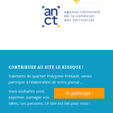
CONTRIBUEZ AU SITE LE KIOSQUE !
Habitants du quartier Polygone-Frébault, venez
participer à l'élaboration de votre journal ...
Vous souhaitez vous
Je participe !
exprimer, partager vos
idées, vos passions, ce site est fait pour vous !