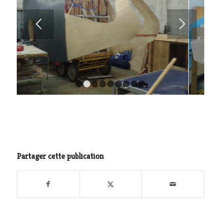
1
2
3
4
5
6
7
8
9
Partager cette publication