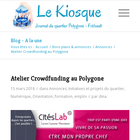
Blog - A la une
Vous êtes ici :
Accueil
/
Bons plans & annonces
/
Annonces
/
Atelier Crowdfunding au Polygone
Atelier Crowdfunding au Polygone
/
15 mars 2018
dans
Annonces
,
Initiatives et projets du quartier
,
/
Numérique
,
Orientation, formation, emploi
par
dina