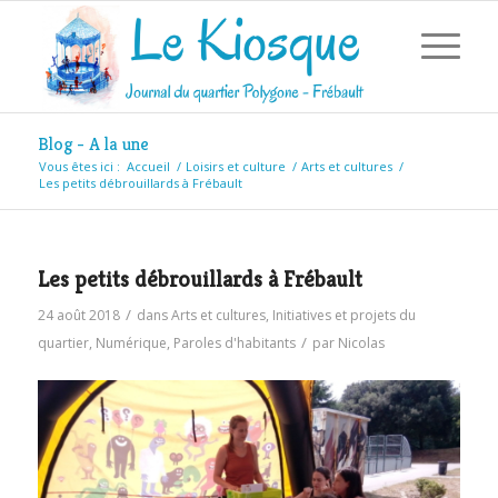
Blog - A la une
Vous êtes ici :
Accueil
/
Loisirs et culture
/
Arts et cultures
/
Les petits débrouillards à Frébault
Les petits débrouillards à Frébault
/
24 août 2018
dans
Arts et cultures
,
Initiatives et projets du
/
quartier
,
Numérique
,
Paroles d'habitants
par
Nicolas