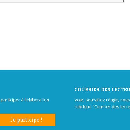
COURRIER DES LECTE
articiper à l'élaboration
Vous souhaitez réagir, nous é
rubrique "Courrier des lecte
Je participe !