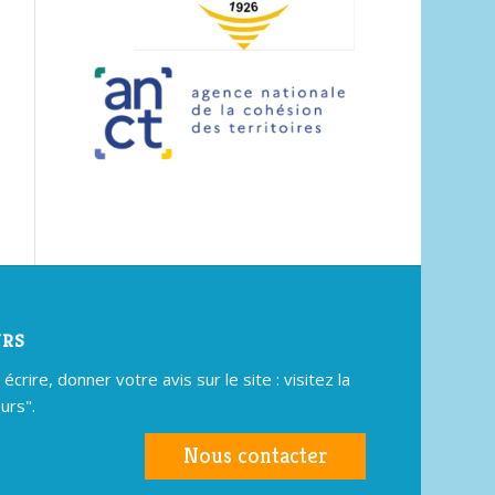
URS
crire, donner votre avis sur le site : visitez la
urs".
Nous contacter