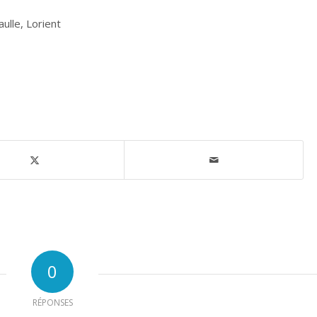
lle, Lorient
0
RÉPONSES