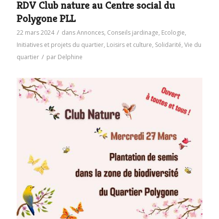
RDV Club nature au Centre social du
Polygone PLL
/
22 mars 2024
dans
Annonces
,
Conseils jardinage
,
Ecologie
,
Initiatives et projets du quartier
,
Loisirs et culture
,
Solidarité
,
Vie du
/
quartier
par
Delphine