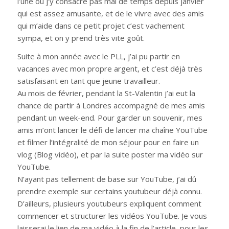
l’une ou j’y consacre pas mal de temps depuis janvier
qui est assez amusante, et de le vivre avec des amis
qui m’aide dans ce petit projet c’est vachement
sympa, et on y prend très vite goût.
Suite à mon année avec le PLL, j’ai pu partir en
vacances avec mon propre argent, et c’est déjà très
satisfaisant en tant que jeune travailleur.
Au mois de février, pendant la St-Valentin j’ai eut la
chance de partir à Londres accompagné de mes amis
pendant un week-end. Pour garder un souvenir, mes
amis m’ont lancer le défi de lancer ma chaîne YouTube
et filmer l’intégralité de mon séjour pour en faire un
vlog (Blog vidéo), et par la suite poster ma vidéo sur
YouTube.
N’ayant pas tellement de base sur YouTube, j’ai dû
prendre exemple sur certains youtubeur déjà connu.
D’ailleurs, plusieurs youtubeurs expliquent comment
commencer et structurer les vidéos YouTube. Je vous
laisserai le lien de ma vidéo à la fin de l’article, pour les