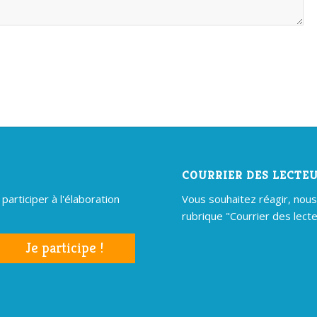
COURRIER DES LECTE
articiper à l'élaboration
Vous souhaitez réagir, nous é
rubrique "Courrier des lecte
Je participe !