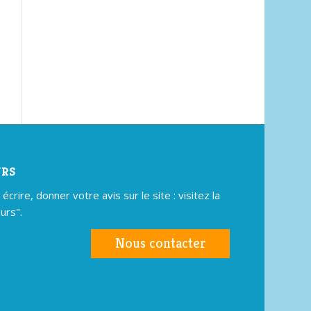
URS
crire, donner votre avis sur le site : visitez la
urs".
Nous contacter