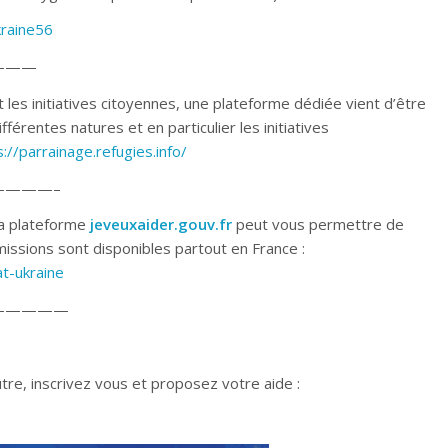
raine56
———
 les initiatives citoyennes, une plateforme dédiée vient d’être
fférentes natures et en particulier les initiatives
s://parrainage.refugies.info/
———–
a plateforme
jeveuxaider.gouv.fr
peut vous permettre de
issions sont disponibles partout en France :
t-ukraine
—————
re, inscrivez vous et proposez votre aide :