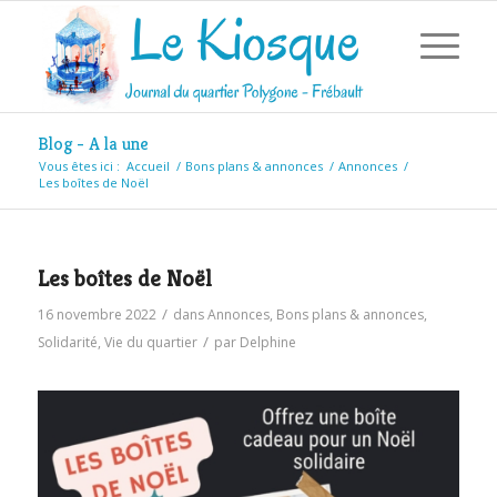
Blog - A la une
Vous êtes ici :
Accueil
/
Bons plans & annonces
/
Annonces
/
Les boîtes de Noël
Les boîtes de Noël
/
16 novembre 2022
dans
Annonces
,
Bons plans & annonces
,
/
Solidarité
,
Vie du quartier
par
Delphine