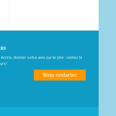
URS
crire, donner votre avis sur le site : visitez la
urs".
Nous contacter