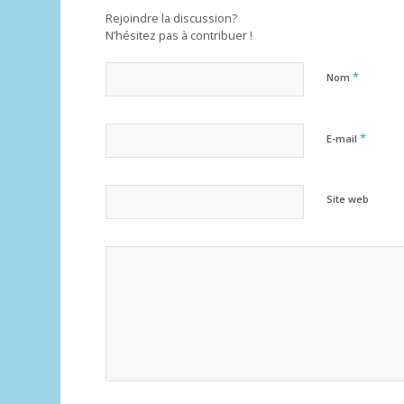
Rejoindre la discussion?
N’hésitez pas à contribuer !
*
Nom
*
E-mail
Site web