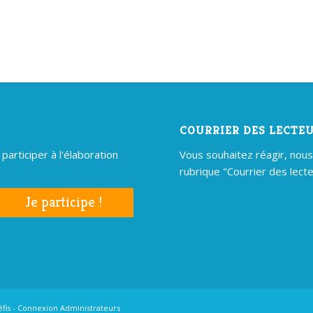
COURRIER DES LECTE
articiper à l'élaboration
Vous souhaitez réagir, nous é
rubrique "Courrier des lecte
Je participe !
éfis
-
Connexion Administrateurs