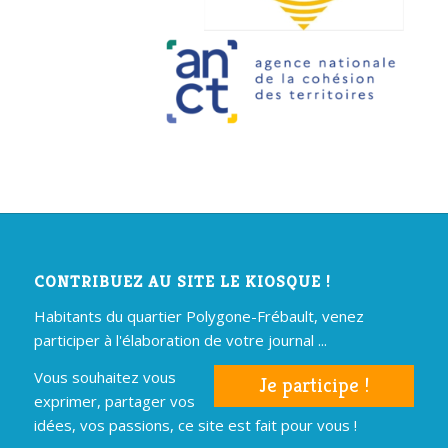
CONTRIBUEZ AU SITE LE KIOSQUE !
Habitants du quartier Polygone-Frébault, venez
participer à l'élaboration de votre journal ...
Vous souhaitez vous
Je participe !
exprimer, partager vos
idées, vos passions, ce site est fait pour vous !