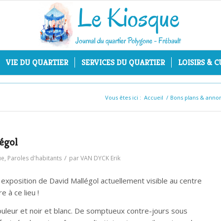
VIE DU QUARTIER
SERVICES DU QUARTIER
LOISIRS & 
Vous êtes ici :
Accueil
/
Bons plans & anno
égol
/
ue
,
Paroles d'habitants
par
VAN DYCK Erik
xposition de David Mallégol actuellement visible au centre
 à ce lieu !
uleur et noir et blanc. De somptueux contre-jours sous