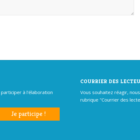
COURRIER DES LECTE
articiper à l'élaboration
Vous souhaitez réagir, nous é
rubrique "Courrier des lecte
Je participe !