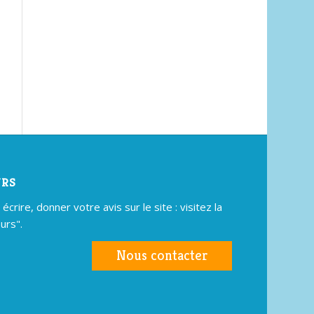
URS
crire, donner votre avis sur le site : visitez la
urs".
Nous contacter