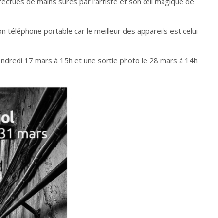
effectués de mains sûres par l’artiste et son œil magique de
on téléphone portable car le meilleur des appareils est celui
vendredi 17 mars à 15h et une sortie photo le 28 mars à 14h