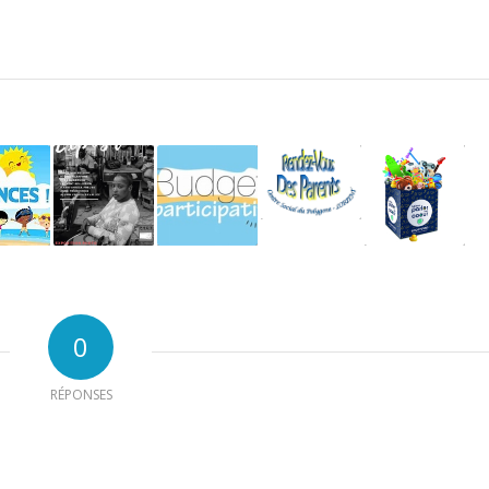
0
RÉPONSES